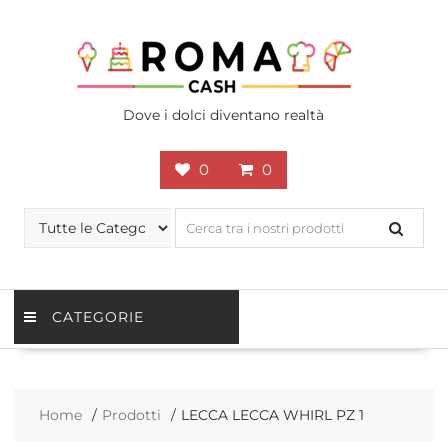
Skip
to
content
Dove i dolci diventano realtà
0
0
CATEGORIE
Home
Prodotti
LECCA LECCA WHIRL PZ 1