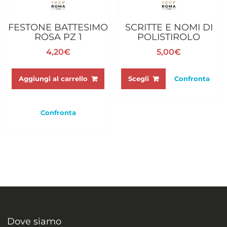
FESTONE BATTESIMO
SCRITTE E NOMI DI
ROSA PZ 1
POLISTIROLO
4,20
€
5,00
€
Questo
prodotto
Aggiungi al carrello
Scegli
Confronta
ha
più
varianti.
Confronta
Le
opzioni
possono
essere
scelte
nella
pagina
del
prodotto
Dove siamo