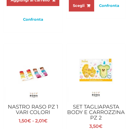
Aggiungi al carrello
prodotto
Scegli
Confronta
ha
più
Confronta
varianti.
Le
opzioni
possono
essere
scelte
nella
pagina
del
prodotto
NASTRO RASO PZ 1
SET TAGLIAPASTA
VARI COLORI
BODY E CARROZZINA
PZ 2
Fascia
1,50
€
-
2,01
€
3,50
€
di