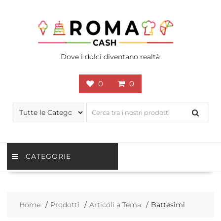
Skip
to
content
Dove i dolci diventano realtà
0
0
CATEGORIE
Home
Prodotti
Articoli a Tema
Battesimi