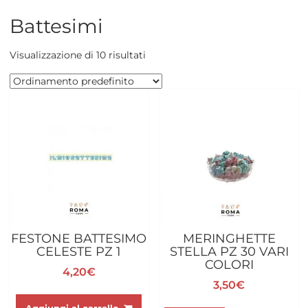
Battesimi
Visualizzazione di 10 risultati
FESTONE BATTESIMO
MERINGHETTE
CELESTE PZ 1
STELLA PZ 30 VARI
COLORI
4,20
€
3,50
€
Questo