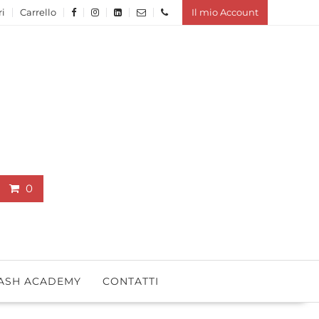
ri
Carrello
Il mio Account
0
ASH ACADEMY
CONTATTI