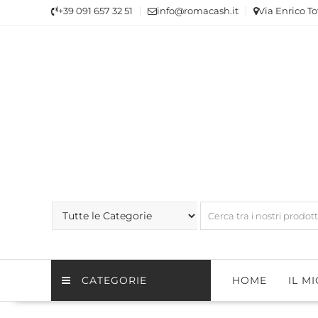
Skip
+39 091 657 32 51
info@romacash.it
Via Enrico To
to
content
CATEGORIE
HOME
IL M