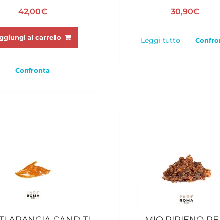
42,00
€
30,90
€
ggiungi al carrello
Leggi tutto
Confro
Confronta
TTI ARANCIA CANDITI
MIO RIPIENO PE