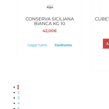
CONSERVA SICILIANA
CUBET
BIANCA KG 10
42,00
€
A
Leggi tutto
Confronta
1
2
3
4
5