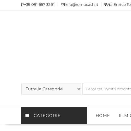
Skip
+39 091 657 32 51
info@romacash.it
Via Enrico To
to
content
CATEGORIE
HOME
IL M