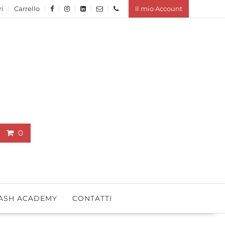
ri
Carrello
Il mio Account
0
ASH ACADEMY
CONTATTI