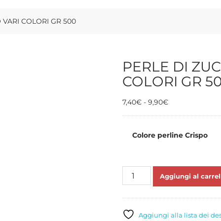
 VARI COLORI GR 500
PERLE DI ZU
COLORI GR 5
Fascia
7,40
€
-
9,90
€
di
prezzo:
da
Colore perline Crispo
7,40€
a
9,90€
PERLE
Aggiungi al carrel
DI
ZUCCHERO
CRISPO
VARI
Aggiungi alla lista dei de