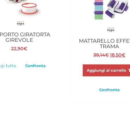
PORTO GIRATORTA
GIREVOLE
MATTARELLO EFFE
TRAMA
22,90
€
Il
Il
39,14
€
18,50
€
prezzo
p
gi tutto
Confronta
original
at
Aggiungi al carrello
era:
è:
39,14€.
18
Confronta