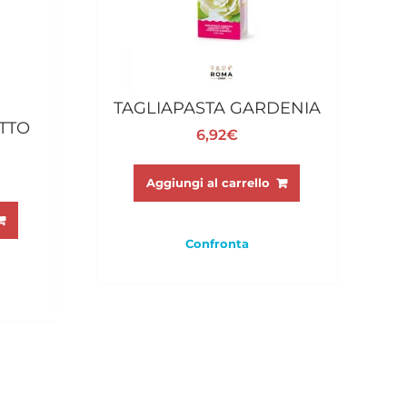
TAGLIAPASTA GARDENIA
TTO
6,92
€
Aggiungi al carrello
rezzo
e
tuale
Confronta
,50€.