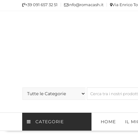
Skip
+39 091 657 32 51
info@romacash.it
Via Enrico To
to
content
CATEGORIE
HOME
IL M