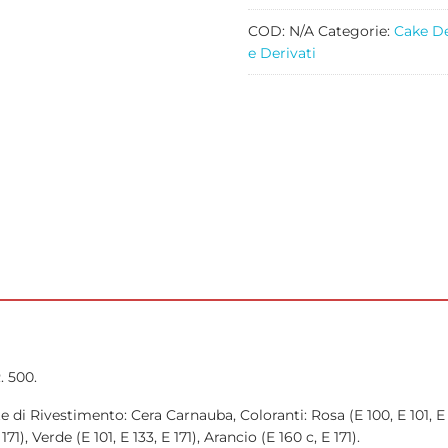
COLORI
GR
COD:
N/A
Categorie:
Cake D
500
e Derivati
quantità
 500.
i Rivestimento: Cera Carnauba, Coloranti: Rosa (E 100, E 101, E 120,
E 171), Verde (E 101, E 133, E 171), Arancio (E 160 c, E 171).