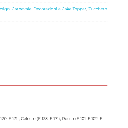
esign
,
Carnevale
,
Decorazioni e Cake Topper
,
Zucchero
 E 171), Celeste (E 133, E 171), Rosso (E 101, E 102, E