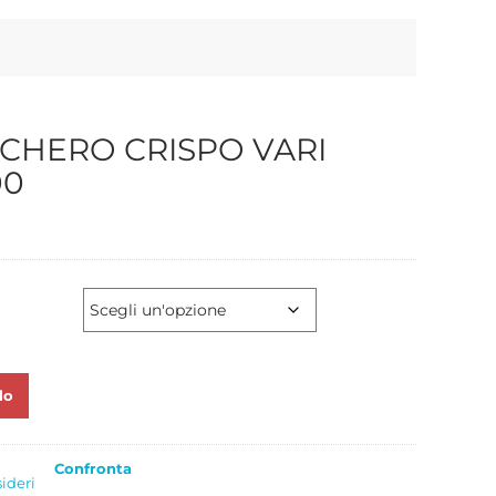
CCHERO CRISPO VARI
00
lo
Confronta
sideri