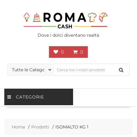
Skip
to
content
Dove i dolci diventano realtà
0
0
CATEGORIE
Home
Prodotti
ISOMALTO KG 1