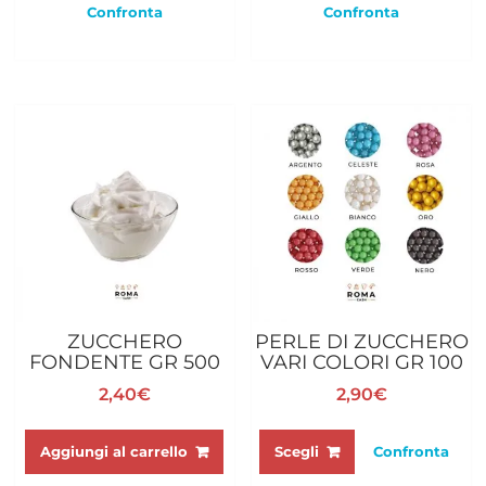
Confronta
Confronta
ZUCCHERO
PERLE DI ZUCCHERO
FONDENTE GR 500
VARI COLORI GR 100
2,40
€
2,90
€
Questo
prodotto
Aggiungi al carrello
Scegli
Confronta
ha