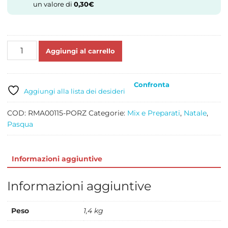
un valore di
0,30
€
MIX
Aggiungi al carrello
PANETTONE
E
COLOMBE
Confronta
TEGRAL
Aggiungi alla lista dei desideri
KG
1,360
COD:
RMA00115-PORZ
Categorie:
Mix e Preparati
,
Natale
,
quantità
Pasqua
Informazioni aggiuntive
Informazioni aggiuntive
Peso
1,4 kg