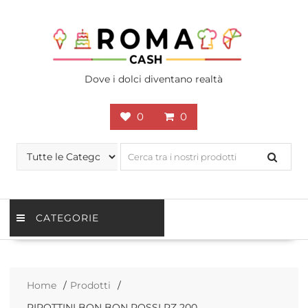
Skip
to
content
Dove i dolci diventano realtà
0
0
CATEGORIE
Home
Prodotti
PIROTTINI BON BON ROSSI PZ 200