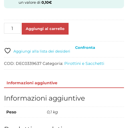
un valore di
0,10
€
PIROTTINI
Aggiungi al carrello
BON
BON
ROSSI
Confronta
PZ
Aggiungi alla lista dei desideri
200
quantità
COD:
DEC0339637
Categoria:
Pirottini e Sacchetti
Informazioni aggiuntive
Informazioni aggiuntive
Peso
0,1 kg