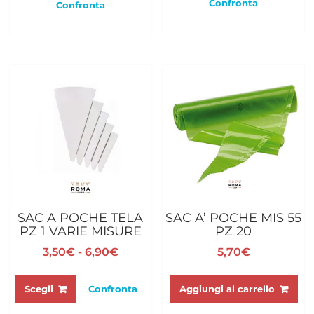
Confronta
Confronta
SAC A POCHE TELA
SAC A’ POCHE MIS 55
PZ 1 VARIE MISURE
PZ 20
Fascia
3,50
€
-
6,90
€
5,70
€
di
Questo
prezzo:
prodotto
Aggiungi al carrello
Scegli
Confronta
da
ha
3,50€