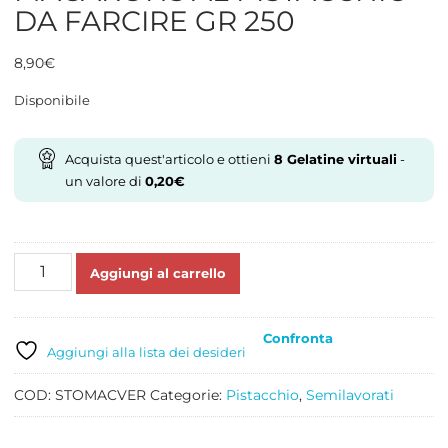
DA FARCIRE GR 250
8,90
€
Disponibile
Acquista quest'articolo e ottieni
8
Gelatine virtuali
-
un valore di
0,20
€
MACARONS
Aggiungi al carrello
AL
PISTACCHIO
DA
Confronta
FARCIRE
Aggiungi alla lista dei desideri
GR
250
COD:
STOMACVER
Categorie:
Pistacchio
,
Semilavorati
quantità