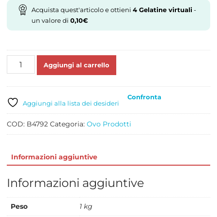
Acquista quest'articolo e ottieni
4
Gelatine virtuali
-
un valore di
0,10
€
ALBUME
Aggiungi al carrello
D'UOVO
PASTORIZZATO
NUVOLA
Confronta
KG
Aggiungi alla lista dei desideri
1
quantità
COD:
B4792
Categoria:
Ovo Prodotti
Informazioni aggiuntive
Informazioni aggiuntive
Peso
1 kg