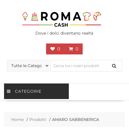
Skip
to
content
Dove i dolci diventano realtà
0
0
CATEGORIE
Home
Prodotti
AMARO SABBENERICA