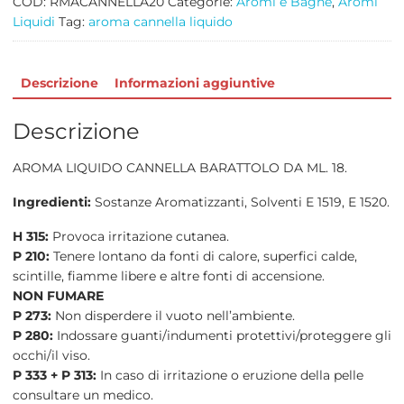
COD:
RMACANNELLA20
Categorie:
Aromi e Bagne
,
Aromi
Liquidi
Tag:
aroma cannella liquido
Descrizione
Informazioni aggiuntive
Descrizione
AROMA LIQUIDO CANNELLA BARATTOLO DA ML. 18.
Ingredienti:
Sostanze Aromatizzanti, Solventi E 1519, E 1520.
H 315:
Provoca irritazione cutanea.
P 210:
Tenere lontano da fonti di calore, superfici calde,
scintille, fiamme libere e altre fonti di accensione.
NON FUMARE
P 273:
Non disperdere il vuoto nell’ambiente.
P 280:
Indossare guanti/indumenti protettivi/proteggere gli
occhi/il viso.
P 333 + P 313:
In caso di irritazione o eruzione della pelle
consultare un medico.