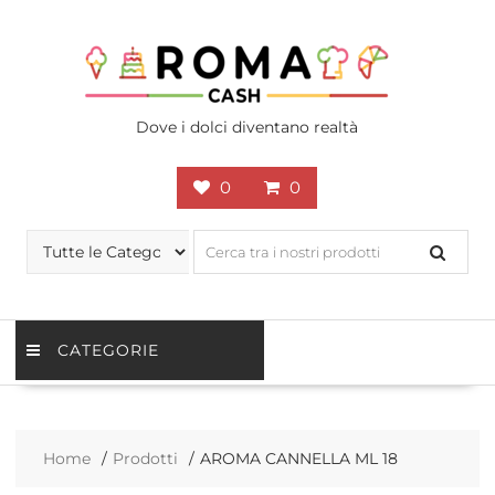
Skip
to
content
Dove i dolci diventano realtà
0
0
CATEGORIE
Home
Prodotti
AROMA CANNELLA ML 18