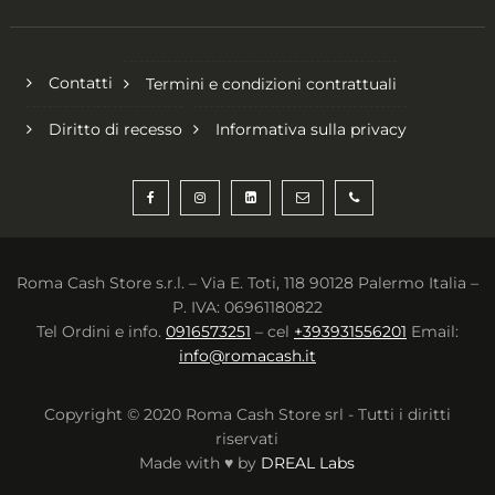
Contatti
Termini e condizioni contrattuali
Diritto di recesso
Informativa sulla privacy
Roma Cash Store s.r.l. – Via E. Toti, 118 90128 Palermo Italia –
P. IVA: 06961180822
Tel Ordini e info.
0916573251
– cel
+393931556201
Email:
info@romacash.it
Copyright © 2020 Roma Cash Store srl - Tutti i diritti
riservati
Made with ♥ by
DREAL Labs