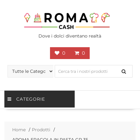
Skip
to
content
Dove i dolci diventano realtà
0
0
CATEGORIE
Home
Prodotti
AROMA FRAGOLA IN PASTA GR 35