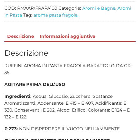
35
quantità
COD:
RMAAR/FRAPA100
Categorie:
Aromi e Bagne
,
Aromi
in Pasta
Tag:
aroma pasta fragola
Descrizione
Informazioni aggiuntive
Descrizione
RUFFINI AROMA IN PASTA FRAGOLA BARATTOLO DA GR.
35.
AGITARE PRIMA DELL’USO
Ingredienti:
Acqua, Glucosio, Zucchero, Sostanze
Aromatizzanti, Addensante: E 415 – E 407, Acidificante: E
330, Conservanti: E 202, Alcool Etilico, Colorante: E 124 – E
132 – E 122.
P 273:
NON DISPERDERE IL VUOTO NELL’AMBIENTE