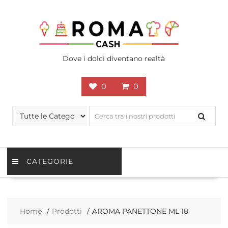
Skip
to
content
Dove i dolci diventano realtà
0
0
CATEGORIE
Home
Prodotti
AROMA PANETTONE ML 18