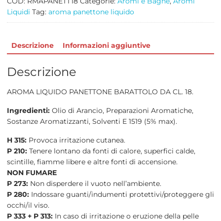
COD:
RMAPANETT18
Categorie:
Aromi e Bagne
,
Aromi
Liquidi
Tag:
aroma panettone liquido
Descrizione
Informazioni aggiuntive
Descrizione
AROMA LIQUIDO PANETTONE BARATTOLO DA CL. 18.
Ingredienti:
Olio di Arancio, Preparazioni Aromatiche,
Sostanze Aromatizzanti, Solventi E 1519 (5% max).
H 315:
Provoca irritazione cutanea.
P 210:
Tenere lontano da fonti di calore, superfici calde,
scintille, fiamme libere e altre fonti di accensione.
NON FUMARE
P 273:
Non disperdere il vuoto nell’ambiente.
P 280:
Indossare guanti/indumenti protettivi/proteggere gli
occhi/il viso.
P 333 + P 313:
In caso di irritazione o eruzione della pelle