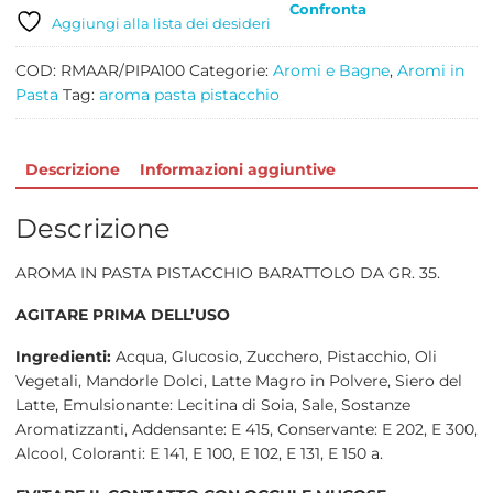
Confronta
GR
Aggiungi alla lista dei desideri
35
quantità
COD:
RMAAR/PIPA100
Categorie:
Aromi e Bagne
,
Aromi in
Pasta
Tag:
aroma pasta pistacchio
Descrizione
Informazioni aggiuntive
Descrizione
AROMA IN PASTA PISTACCHIO BARATTOLO DA GR. 35.
AGITARE PRIMA DELL’USO
Ingredienti:
Acqua, Glucosio, Zucchero, Pistacchio, Oli
Vegetali, Mandorle Dolci, Latte Magro in Polvere, Siero del
Latte, Emulsionante: Lecitina di Soia, Sale, Sostanze
Aromatizzanti, Addensante: E 415, Conservante: E 202, E 300,
Alcool, Coloranti: E 141, E 100, E 102, E 131, E 150 a.