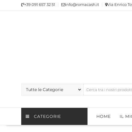
Skip
+39 091 657 32 51
info@romacash.it
Via Enrico To
to
content
CATEGORIE
HOME
IL M