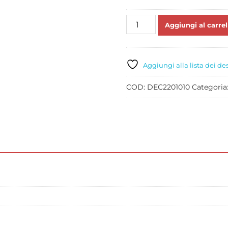
BAGNA
Aggiungi al carrel
ANALCOLICA
ALKERMES
GR
250
Aggiungi alla lista dei de
quantità
COD:
DEC2201010
Categoria