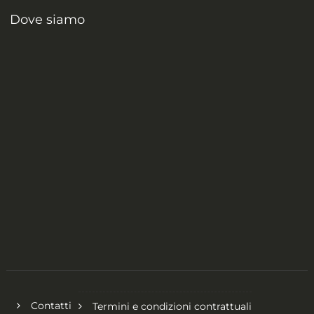
pagina
nella
del
Dove siamo
pagina
prodotto
del
prodotto
Contatti
Termini e condizioni contrattuali