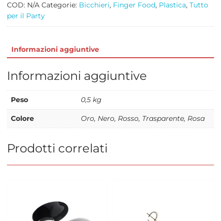
VARI
COD:
N/A
Categorie:
Bicchieri
,
Finger Food
,
Plastica
,
Tutto
COLORI
per il Party
quantità
Informazioni aggiuntive
Informazioni aggiuntive
Peso
0,5 kg
Colore
Oro, Nero, Rosso, Trasparente, Rosa
Prodotti correlati