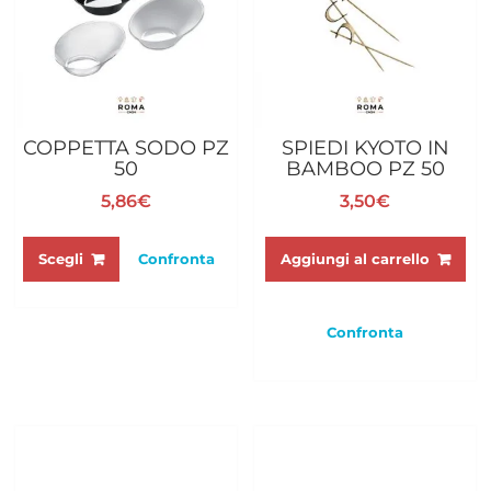
COPPETTA SODO PZ
SPIEDI KYOTO IN
50
BAMBOO PZ 50
5,86
€
3,50
€
Questo
prodotto
Aggiungi al carrello
Scegli
Confronta
ha
più
varianti.
Confronta
Le
opzioni
possono
essere
scelte
nella