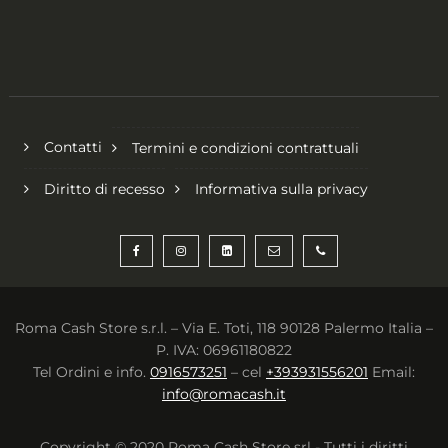
Contatti
Termini e condizioni contrattuali
Diritto di recesso
Informativa sulla privacy
Roma Cash Store s.r.l. – Via E. Toti, 118 90128 Palermo Italia –
P. IVA: 06961180822
Tel Ordini e info.
0916573251
– cel
+393931556201
Email:
info@romacash.it
Copyright © 2020 Roma Cash Store srl - Tutti i diritti