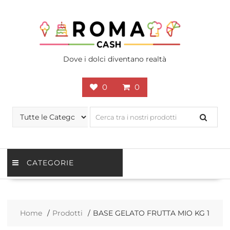
Skip
to
content
Dove i dolci diventano realtà
0
0
CATEGORIE
Home
Prodotti
BASE GELATO FRUTTA MIO KG 1