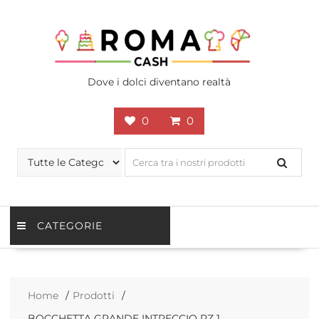
Skip
to
content
Dove i dolci diventano realtà
0
0
CATEGORIE
Home
Prodotti
BOCCHETTA GRANDE INTRECCIO PZ 1