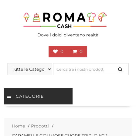
Skip
to
content
Dove i dolci diventano realtà
0
0
CATEGORIE
Home
Prodotti
CARAMELLE GOMMOSE CUORE TRIPLO KG 1