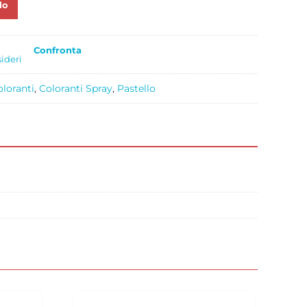
lo
Confronta
sideri
oloranti
,
Coloranti Spray
,
Pastello