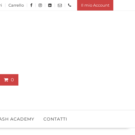
ri
Carrello
Il mio Account
0
ASH ACADEMY
CONTATTI