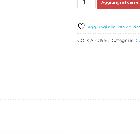
Aggiungi al carrel
SPRAY
MARRONE
PASTELLO
ML
Aggiungi alla lista dei de
250
quantità
COD:
AP0195CI
Categorie:
C