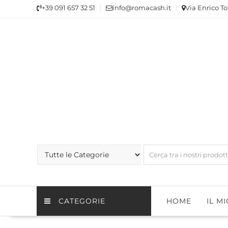
Skip
+39 091 657 32 51
info@romacash.it
Via Enrico To
to
content
CATEGORIE
HOME
IL M