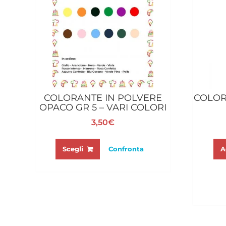
COLORANTE IN POLVERE
COLOR
OPACO GR 5 – VARI COLORI
3,50
€
Questo
prodotto
A
Scegli
Confronta
ha
più
varianti.
Le
opzioni
possono