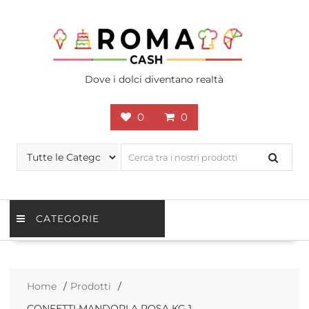
Skip
to
content
Dove i dolci diventano realtà
0
0
CATEGORIE
Home
Prodotti
CONFETTI MANDORLA ROSA KG 1