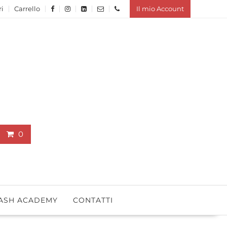
ri
Carrello
Il mio Account
0
ASH ACADEMY
CONTATTI