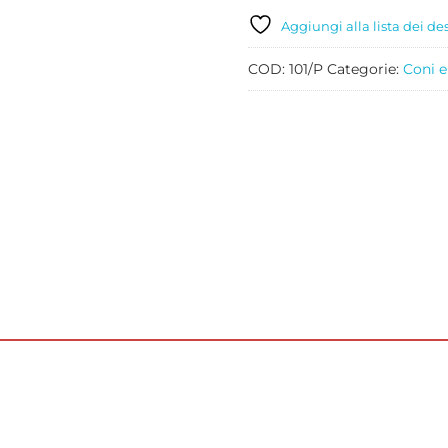
CARTONE
DA
Aggiungi alla lista dei de
PZ
315
COD:
101/P
Categorie:
Coni e
quantità