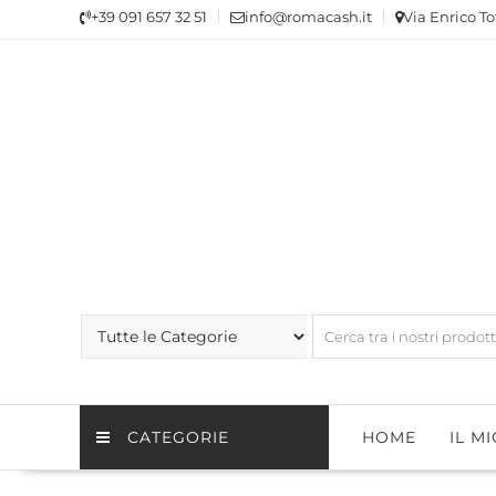
Skip
+39 091 657 32 51
info@romacash.it
Via Enrico To
to
content
CATEGORIE
HOME
IL M