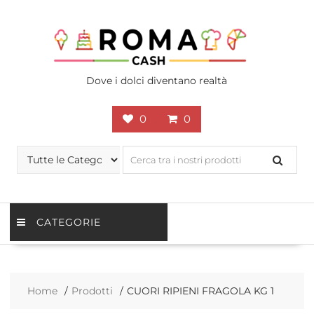
Skip
to
content
Dove i dolci diventano realtà
0
0
CATEGORIE
Home
Prodotti
CUORI RIPIENI FRAGOLA KG 1