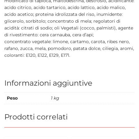
modificato di tapioca, maltodestrina, destrosio, acidificante:
acido citrico, acido tartarico, acido lattico, acido malico,
acido acetico; proteina idrolizzata del riso, inumidente:
glicerolo, sorbitolo; concentrato di mela; regolatori di
acidità: citrati di sodio; oli Vegetali (cocco, palmisti), agente
di rivestimento: cera carnauba, cera d’api;
concentrato vegetale: limone, cartamo, carota, ribes nero,
rafano, zucca, mela, pomodoro, patata dolce, ciliegia, aromi,
coloranti: E120, E122, E129, E171.
Informazioni aggiuntive
Peso
1 kg
Prodotti correlati