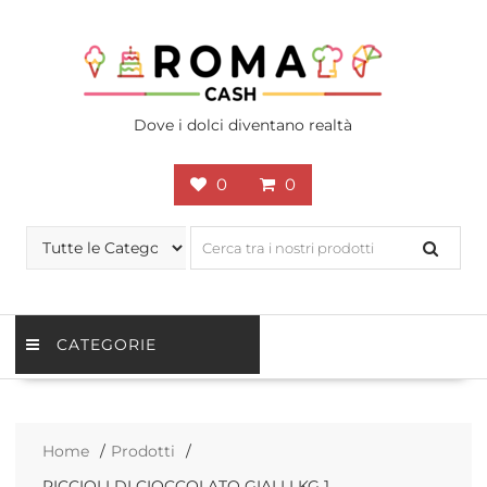
Skip
to
content
Dove i dolci diventano realtà
0
0
CATEGORIE
Home
Prodotti
RICCIOLI DI CIOCCOLATO GIALLI KG 1