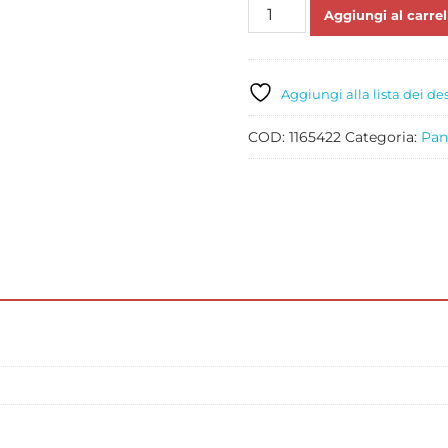
DEBIC
Aggiungi al carrel
CREAM
PLUS
MASCARPONE
LT
Aggiungi alla lista dei de
1
quantità
COD:
1165422
Categoria:
Pan