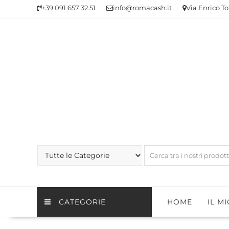
Skip
+39 091 657 32 51
info@romacash.it
Via Enrico To
to
content
CATEGORIE
HOME
IL M