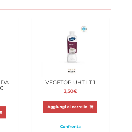
 DA
VEGETOP UHT LT 1
0
3,50
€
Aggiungi al carrello
Confronta