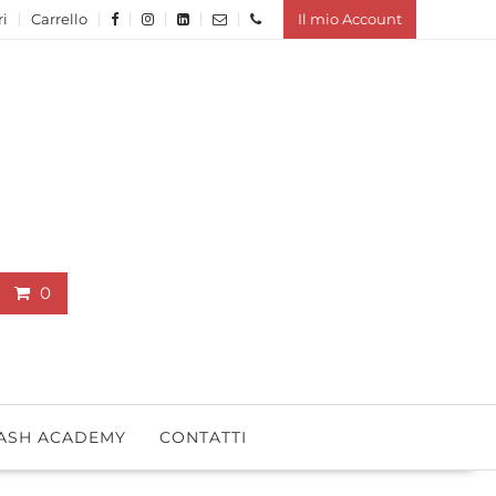
ri
Carrello
Il mio Account
0
ASH ACADEMY
CONTATTI