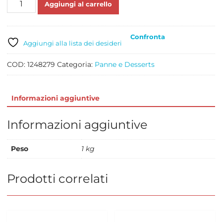
Aggiungi al carrello
PANNA
35%
SENZA
Confronta
LATTOSIO
Aggiungi alla lista dei desideri
LT
1
COD:
1248279
Categoria:
Panne e Desserts
quantità
Informazioni aggiuntive
Informazioni aggiuntive
Peso
1 kg
Prodotti correlati