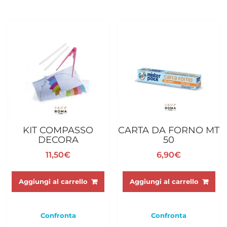
possono
essere
scelte
nella
pagina
del
prodotto
KIT COMPASSO
CARTA DA FORNO MT
DECORA
50
11,50
€
6,90
€
Aggiungi al carrello
Aggiungi al carrello
Confronta
Confronta