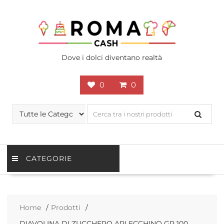
Skip
to
content
Dove i dolci diventano realtà
0
0
CATEGORIE
Home
Prodotti
DIAVOLINA DI ZUCCHERO ARLECCHINO GR 100