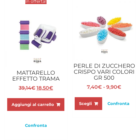
In offerta!
PERLE DI ZUCCHERO
CRISPO VARI COLORI
MATTARELLO
GR 500
EFFETTO TRAMA
Fascia
7,40
€
-
9,90
€
Il
Il
39,14
€
18,50
€
di
prezzo
prezzo
Questo
prezzo:
originale
attuale
prodotto
Scegli
Confronta
Aggiungi al carrello
da
era:
è:
ha
7,40€
39,14€.
18,50€.
più
a
varianti.
Confronta
9,90€
Le
opzioni