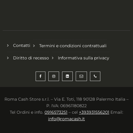
Contatti
Termini e condizioni contrattuali
Diritto di recesso
Informativa sulla privacy
Roma Cash Store s.r.l. – Via E. Toti, 118 90128 Palermo Italia –
P. IVA: 06961180822
Tel Ordini e info.
0916573251
– cel
+393931556201
Email:
info@romacash.it