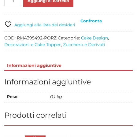
Aggiungi al carrello
DI
ZUCCHERO
ARLECCHINO
Confronta
GR
Aggiungi alla lista dei desideri
100
quantità
COD:
RMA395492-PORZ
Categorie:
Cake Design
,
Decorazioni e Cake Topper
,
Zucchero e Derivati
Informazioni aggiuntive
Informazioni aggiuntive
Peso
0,1 kg
Prodotti correlati