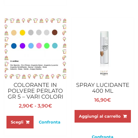
COLORANTE IN
SPRAY LUCIDANTE
POLVERE PERLATO
400 ML
GR 5 – VARI COLORI
16,90
€
Fascia
2,90
€
-
3,90
€
di
Questo
Aggiungi al carrello
prezzo:
prodotto
Scegli
Confronta
da
ha
2,90€
più
Confronta