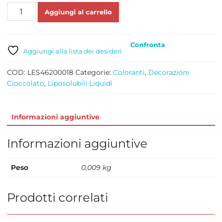
DRIP
Aggiungi al carrello
AL
CIOCCOLATO
BIANCO
Confronta
TUBETTO
Aggiungi alla lista dei desideri
GR
90
COD:
LES46200018
Categorie:
Coloranti
,
Decorazioni
quantità
Cioccolato
,
Liposolubili Liquidi
Informazioni aggiuntive
Informazioni aggiuntive
Peso
0,009 kg
Prodotti correlati