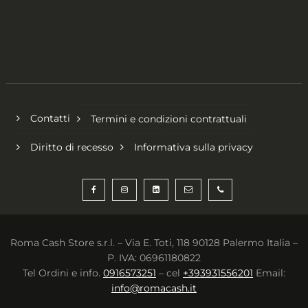
Contatti
Termini e condizioni contrattuali
Diritto di recesso
Informativa sulla privacy
Roma Cash Store s.r.l. – Via E. Toti, 118 90128 Palermo Italia –
P. IVA: 06961180822
Tel Ordini e info.
0916573251
– cel
+393931556201
Email:
info@romacash.it