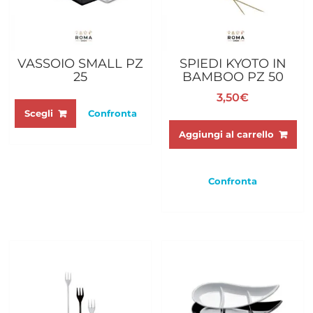
VASSOIO SMALL PZ
SPIEDI KYOTO IN
25
BAMBOO PZ 50
Questo
3,50
€
prodotto
Scegli
Confronta
ha
Aggiungi al carrello
più
varianti.
Le
Confronta
opzioni
possono
essere
scelte
nella
pagina
del
prodotto