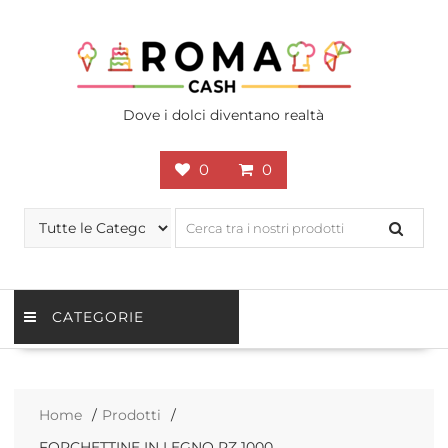
Skip
to
content
Dove i dolci diventano realtà
0
0
CATEGORIE
Home
Prodotti
FORCHETTINE IN LEGNO PZ 1000