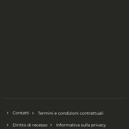
prodotto
del
prodotto
Contatti
Termini e condizioni contrattuali
Diritto di recesso
Informativa sulla privacy