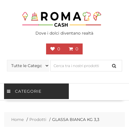
Skip
to
content
Dove i dolci diventano realtà
0
0
CATEGORIE
Home
Prodotti
GLASSA BIANCA KG 3,3