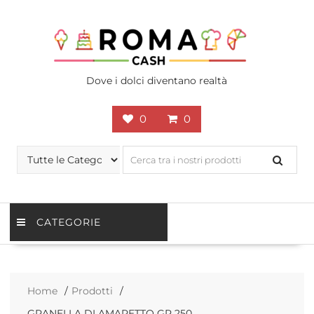
Skip
to
content
Dove i dolci diventano realtà
0
0
CATEGORIE
Home
Prodotti
GRANELLA DI AMARETTO GR 250