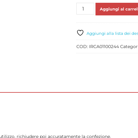
IRCA
Aggiungi al carrel
JOYPASTE
BISCOTTO
PREMIUM
KG
Aggiungi alla lista dei de
1,2
quantità
COD:
IRCA01100244
Categor
izzo, richiudere poi accuratamente la confezione.