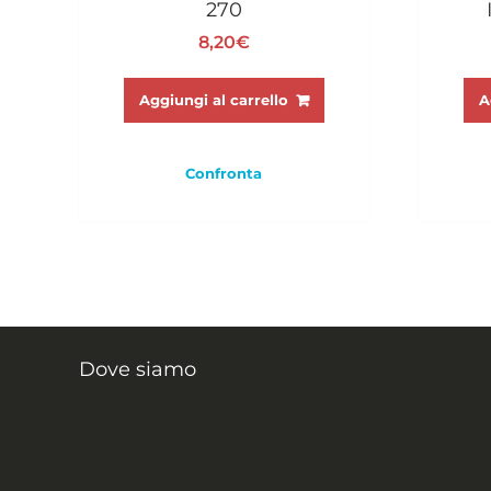
270
8,20
€
Aggiungi al carrello
A
Confronta
Dove siamo