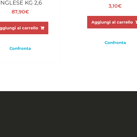
INGLESE KG 2,6
3,10
€
87,90
€
Aggiungi al carrello
ggiungi al carrello
Confronta
Confronta