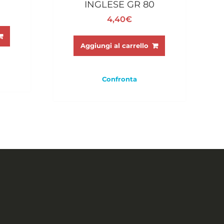
INGLESE GR 80
4,40
€
Aggiungi al carrello
Confronta