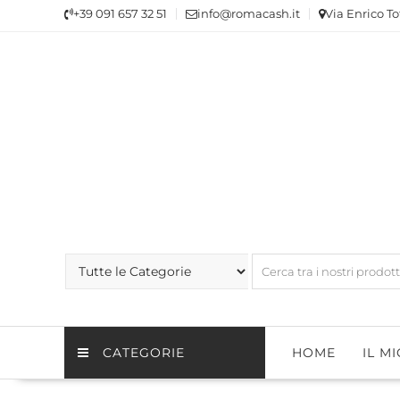
Skip
+39 091 657 32 51
info@romacash.it
Via Enrico To
to
content
CATEGORIE
HOME
IL M