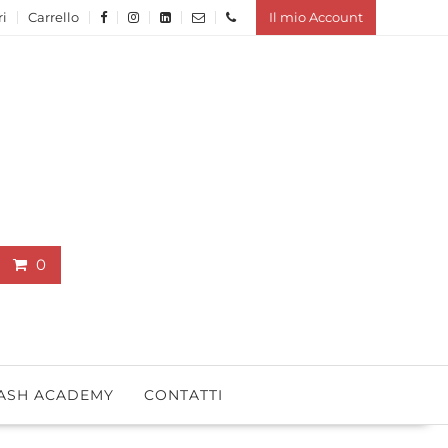
ri
Carrello
Il mio Account
0
ASH ACADEMY
CONTATTI