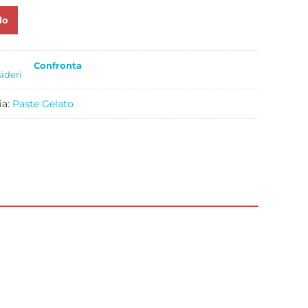
lo
Confronta
sideri
ia:
Paste Gelato