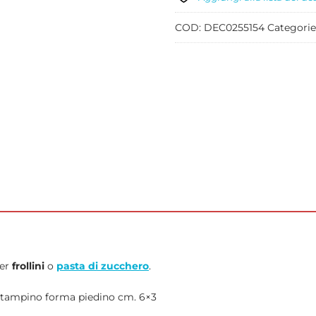
quantità
COD:
DEC0255154
Categorie
per
frollini
o
pasta di zucchero
.
tampino forma piedino cm. 6×3