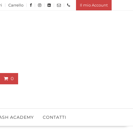
ri
Carrello
Il mio Account
0
ASH ACADEMY
CONTATTI