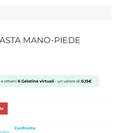
APASTA MANO-PIEDE
 e ottieni
6
Gelatine virtuali
- un valore di
0,15
€
lo
Confronta
sideri