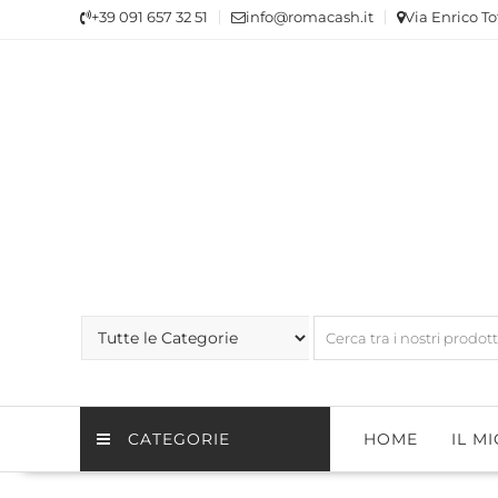
Skip
+39 091 657 32 51
info@romacash.it
Via Enrico To
to
content
CATEGORIE
HOME
IL M