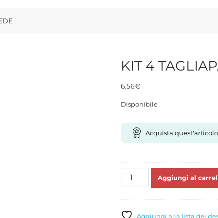
IEDE
KIT 4 TAGLI
6,56
€
Disponibile
Acquista quest'articolo
KIT
Aggiungi al carrel
4
TAGLIAPASTA
MANO-
PIEDE
Aggiungi alla lista dei de