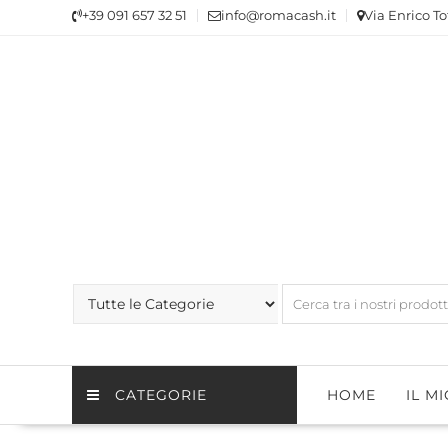
Skip
+39 091 657 32 51
info@romacash.it
Via Enrico To
to
content
CATEGORIE
HOME
IL M