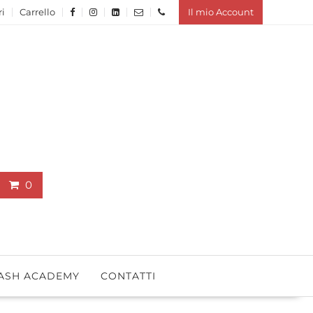
ri
Carrello
Il mio Account
0
ASH ACADEMY
CONTATTI