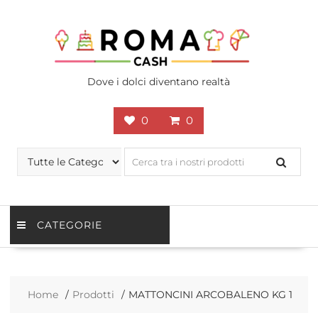
Skip
to
content
Dove i dolci diventano realtà
0
0
CATEGORIE
Home
Prodotti
MATTONCINI ARCOBALENO KG 1