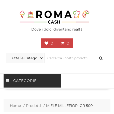
Skip
to
content
Dove i dolci diventano realtà
0
0
CATEGORIE
Home
Prodotti
MIELE MILLEFIORI GR 500