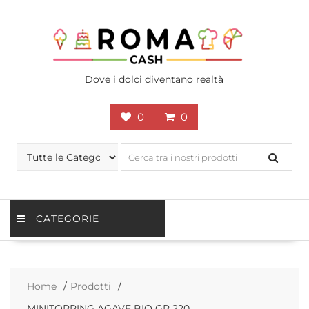
Skip
to
content
Dove i dolci diventano realtà
0
0
CATEGORIE
Home
Prodotti
MINITOPPING AGAVE BIO GR 220