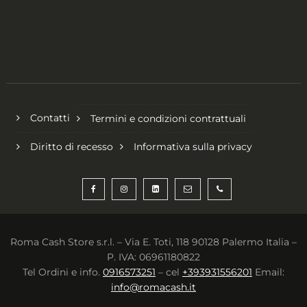
Contatti
Termini e condizioni contrattuali
Diritto di recesso
Informativa sulla privacy
Roma Cash Store s.r.l. – Via E. Toti, 118 90128 Palermo Italia –
P. IVA: 06961180822
Tel Ordini e info.
0916573251
– cel
+393931556201
Email:
info@romacash.it