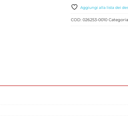
CRUNCHY
KG
Aggiungi alla lista dei de
3
quantità
COD:
026253-0010
Categori