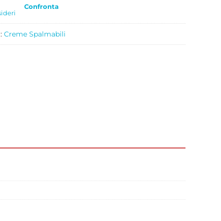
Confronta
sideri
a:
Creme Spalmabili