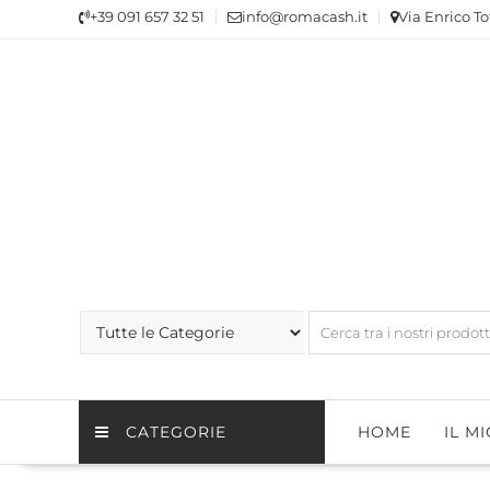
Skip
+39 091 657 32 51
info@romacash.it
Via Enrico To
to
content
CATEGORIE
HOME
IL M