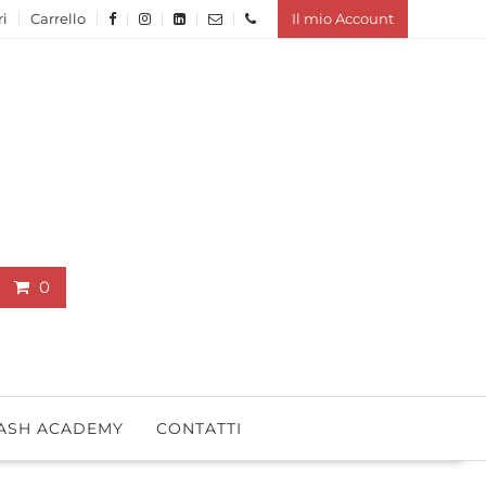
ri
Carrello
Il mio Account
0
ASH ACADEMY
CONTATTI