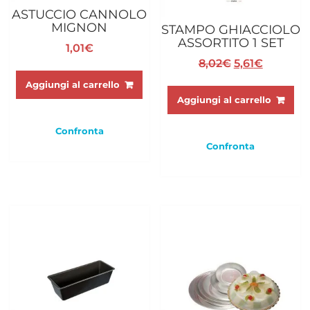
ASTUCCIO CANNOLO
MIGNON
STAMPO GHIACCIOLO
ASSORTITO 1 SET
1,01
€
Il
Il
8,02
€
5,61
€
prezzo
prezzo
Aggiungi al carrello
originale
attuale
Aggiungi al carrello
era:
è:
8,02€.
5,61€.
Confronta
Confronta