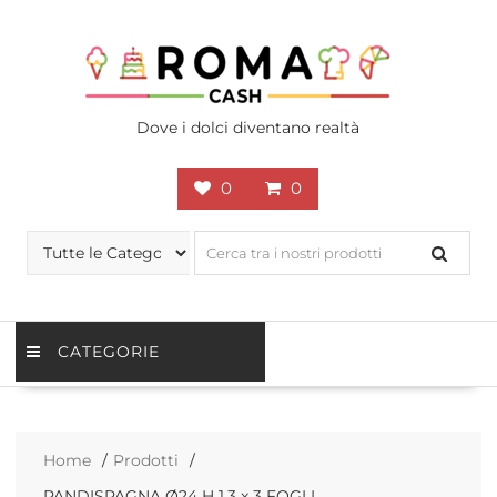
Skip
to
content
Dove i dolci diventano realtà
0
0
CATEGORIE
Home
Prodotti
PANDISPAGNA Ø24 H 1.3 x 3 FOGLI