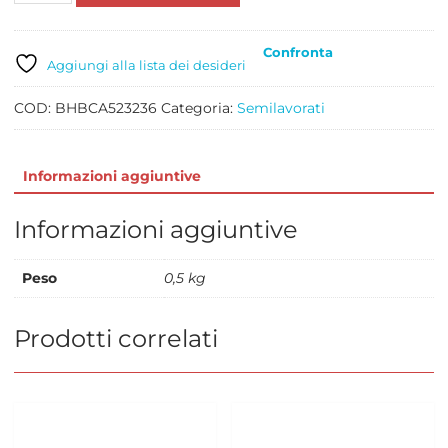
H
1.3
Confronta
x
Aggiungi alla lista dei desideri
3
FOGLI
COD:
BHBCA523236
Categoria:
Semilavorati
quantità
Informazioni aggiuntive
Informazioni aggiuntive
Peso
0,5 kg
Prodotti correlati