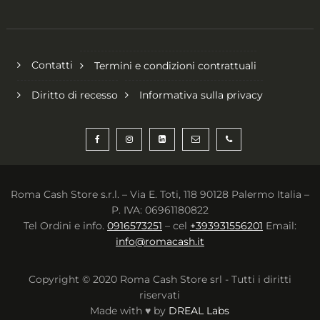
Contatti
Termini e condizioni contrattuali
Diritto di recesso
Informativa sulla privacy
Roma Cash Store s.r.l. – Via E. Toti, 118 90128 Palermo Italia –
P. IVA: 06961180822
Tel Ordini e info.
0916573251
– cel
+393931556201
Email:
info@romacash.it
Copyright © 2020 Roma Cash Store srl - Tutti i diritti
riservati
Made with ♥ by
DREAL Labs