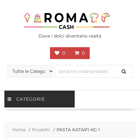
Skip
to
content
Dove i dolci diventano realtà
0
0
CATEGORIE
Home
Prodotti
PASTA KATAIFI KG 1