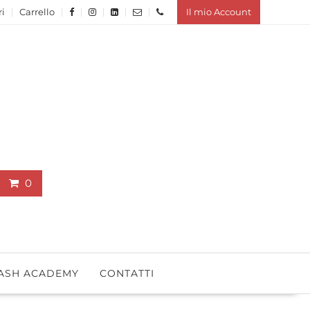
ri
Carrello
Il mio Account
0
ASH ACADEMY
CONTATTI