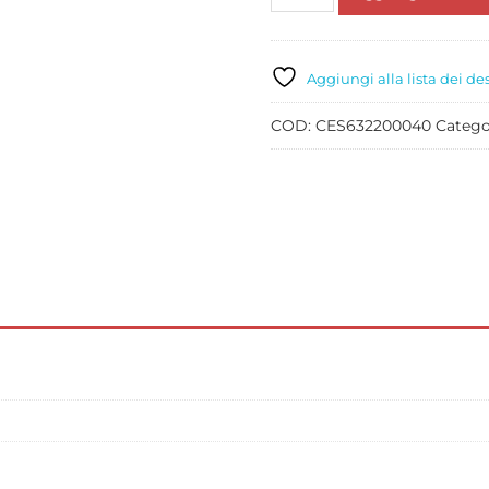
BIANCHE
INTERE
CANDITE
KG
Aggiungi alla lista dei de
5
quantità
COD:
CES632200040
Catego