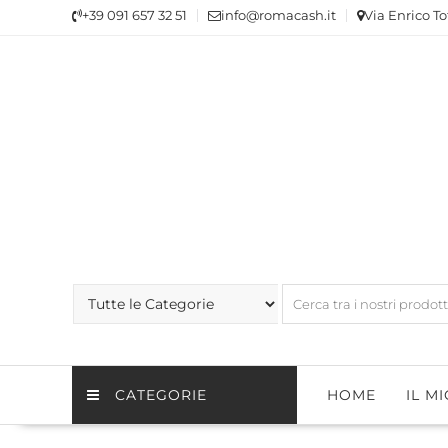
Skip
+39 091 657 32 51
info@romacash.it
Via Enrico To
to
content
CATEGORIE
HOME
IL M