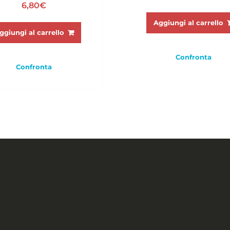
6,80
€
Aggiungi al carrello
ggiungi al carrello
Confronta
Confronta