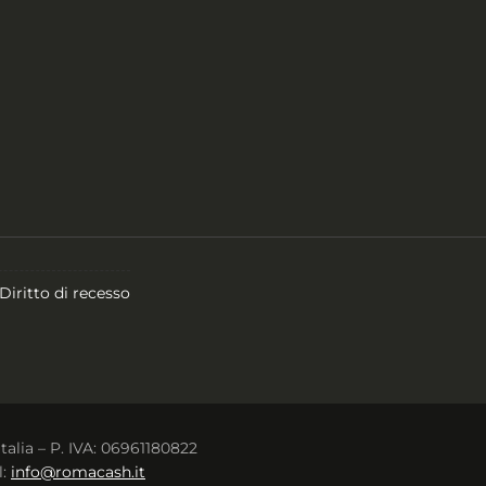
Diritto di recesso
Italia – P. IVA: 06961180822
l:
info@romacash.it