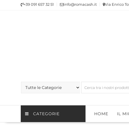
Skip
+39 091 657 32 51
info@romacash.it
Via Enrico To
to
content
CATEGORIE
HOME
IL M