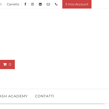
ri
Carrello
Il mio Account
0
ASH ACADEMY
CONTATTI