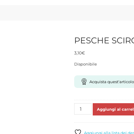
PESCHE SCIR
3,10
€
Disponibile
Acquista quest'articolo
PESCHE
Aggiungi al carrel
SCIROPPATE
ML
850
quantità
Aggiungi alla lista dei de