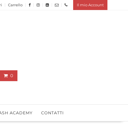
ri
Carrello
Il mio Account
0
ASH ACADEMY
CONTATTI