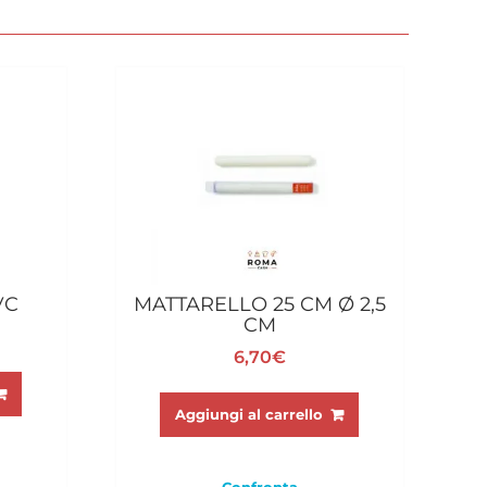
VC
MATTARELLO 25 CM Ø 2,5
CM
6,70
€
Aggiungi al carrello
Confronta