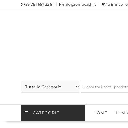
Skip
+39 091 657 32 51
info@romacash.it
Via Enrico To
to
content
CATEGORIE
HOME
IL M