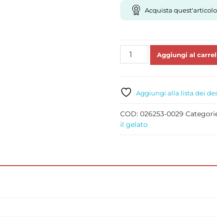
Acquista quest'articolo
PINGUINO
Aggiungi al carrel
NOCCIOLA
KG
8
quantità
Aggiungi alla lista dei de
COD:
026253-0029
Categori
il gelato