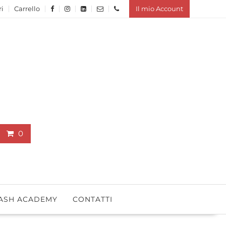
ri
Carrello
Il mio Account
0
ASH ACADEMY
CONTATTI