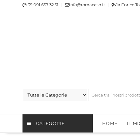
Skip
+39 091 657 32 51
info@romacash.it
Via Enrico To
to
content
CATEGORIE
HOME
IL M