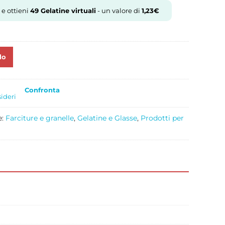
 e ottieni
49
Gelatine virtuali
- un valore di
1,23
€
lo
Confronta
sideri
e:
Farciture e granelle
,
Gelatine e Glasse
,
Prodotti per