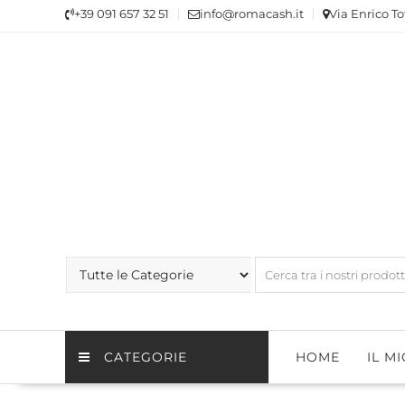
Skip
+39 091 657 32 51
info@romacash.it
Via Enrico To
to
content
CATEGORIE
HOME
IL M