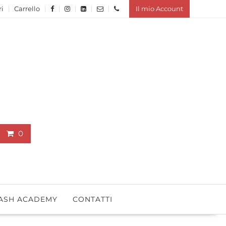
ri
Carrello
Il mio Account
0
ASH ACADEMY
CONTATTI