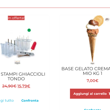
In offerta!
BASE GELATO CREMA
MIO KG 1
 STAMPI GHIACCIOLI
TONDO
7,00
€
Il
Il
24,90
€
15,79
€
prezzo
prezzo
Aggiungi al carrello
originale
attuale
gi tutto
Confronta
era:
è:
24,90€.
15,79€.
Confronta