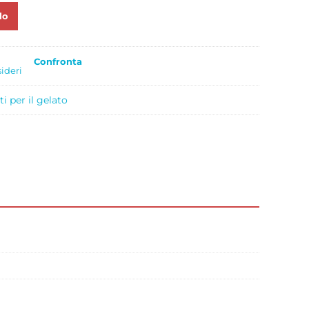
lo
Confronta
sideri
i per il gelato