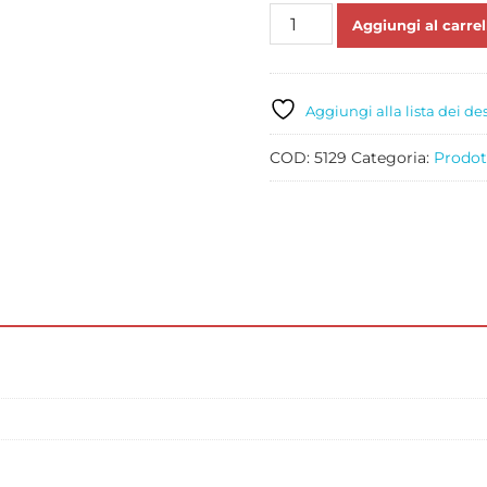
PREPARATO
Aggiungi al carrel
PER
GELATO
CIOCCOLATO
BIANCO
Aggiungi alla lista dei de
LIOGEL
KG
COD:
5129
Categoria:
Prodott
1,5
quantità