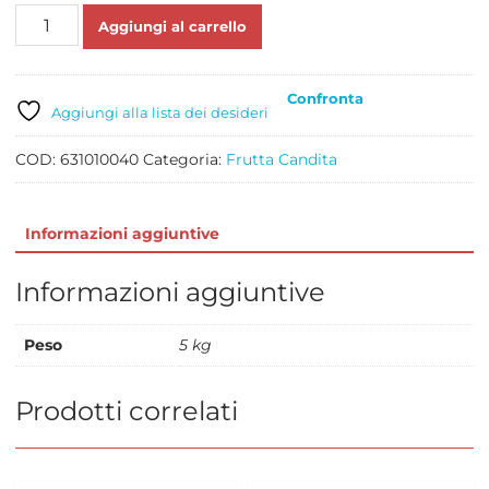
SCORZE
Aggiungi al carrello
CANDITE
DI
ARANCIA
Confronta
A
Aggiungi alla lista dei desideri
QUARTI
KG
COD:
631010040
Categoria:
Frutta Candita
5
quantità
Informazioni aggiuntive
Informazioni aggiuntive
Peso
5 kg
Prodotti correlati