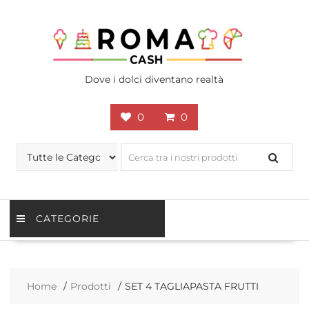
Skip
to
content
Dove i dolci diventano realtà
0
0
CATEGORIE
Home
Prodotti
SET 4 TAGLIAPASTA FRUTTI