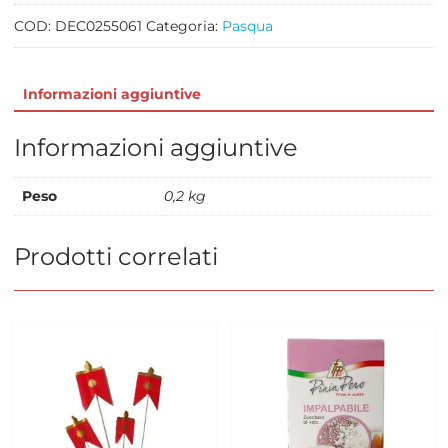
PZ
2
COD:
DEC0255061
Categoria:
Pasqua
quantità
Informazioni aggiuntive
Informazioni aggiuntive
Peso
0,2 kg
Prodotti correlati